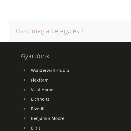
Oszd meg a bejegyzést!
Gyártóink
Wonderwall studio
Flexform
Vical Home
Eichholtz
Rivedil
Benjamin Moore
Élitis