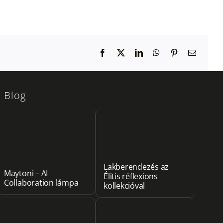
Facebook
X
LinkedIn
WhatsApp
Pinterest
Email:
Blog
Lakberendezés az
Maytoni – AI
Élitis réflexions
Collaboration lámpa
kollekcióval