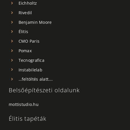
Eichholtz
Rivedil
Benjamin Moore
Élitis
CMO Paris
Pomax
Tecnografica
Instabilelab
…feltöltés alatt….
Belsőépítészeti oldalunk
mottistudio.hu
Élitis tapéták