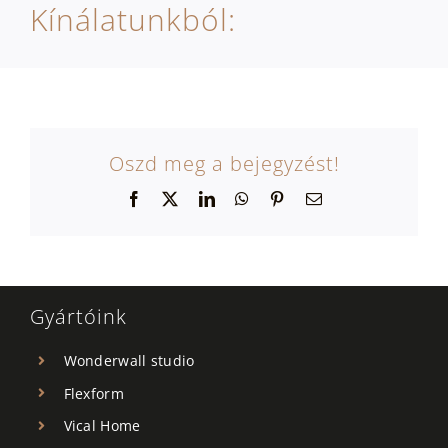
Kínálatunkból:
Oszd meg a bejegyzést!
Facebook
X
LinkedIn
WhatsApp
Pinterest
Email:
Gyártóink
Wonderwall studio
Flexform
Vical Home