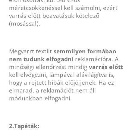
előmosottak, kb. 5-8 %-os
méretcsökkenéssel kell számolni, ezért
varrás előtt beavatásuk kötelező
(mosással).
Megvarrt textilt
semmilyen formában
nem tudunk elfogadni
reklamációra. A
minőségi ellenőrzést mindig
varrás előtt
kell elvégezni, lámpával alávilágítva is,
hogy a rejtett hibák előjöjjenek. Ha ez
elmarad, a reklamációt nem áll
módunkban elfogadni.
2.Tapéták: