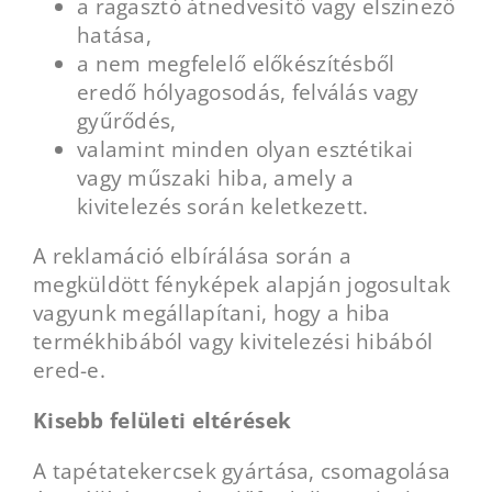
a ragasztó átnedvesítő vagy elszínező
hatása,
a nem megfelelő előkészítésből
eredő hólyagosodás, felválás vagy
gyűrődés,
valamint minden olyan esztétikai
vagy műszaki hiba, amely a
kivitelezés során keletkezett.
A reklamáció elbírálása során a
megküldött fényképek alapján jogosultak
vagyunk megállapítani, hogy a hiba
termékhibából vagy kivitelezési hibából
ered-e.
Kisebb felületi eltérések
A tapétatekercsek gyártása, csomagolása