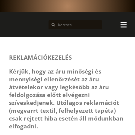
Kihagyás
Keresés...
REKLAMÁCIÓKEZELÉS
Kérjük, hogy az áru minőségi és
mennyiségi ellenőrzését az áru
átvételekor vagy legkésőbb az áru
feldolgozása előtt elvégezni
szíveskedjenek. Utólagos reklamációt
(megvarrt textil, felhelyezett tapéta)
csak rejtett hiba esetén áll módunkban
elfogadni.