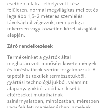
esetben a falra felhelyezett kész
felületen, normál megvilágítás mellett és
legalább 1,5–2 méteres szemlélési
távolságból végezzük, nem pedig a
tekercsen vagy közvetlen közeli vizsgálat
alapján.
Záró rendelkezések
Termékeinket a gyártók által
meghatározott minőségi követelmények
és tűréshatárok szerint forgalmazzuk. A
tapéták és textilek természetükből,
gyártási technológiájukból, valamint
alapanyagaikból adódóan kisebb
eltéréseket mutathatnak
színárnyalatban, mintázatban, méretben
vagy felületi megjelenésben, amelyek