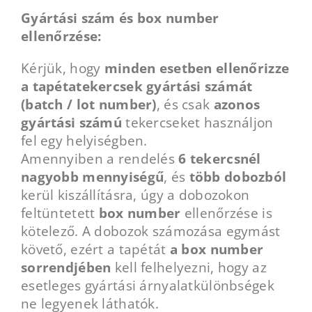
Gyártási szám és box number
ellenőrzése:
Kérjük, hogy
minden esetben ellenőrizze
a tapétatekercsek gyártási számát
(batch / lot number)
, és csak
azonos
gyártási számú
tekercseket használjon
fel egy helyiségben.
Amennyiben a rendelés
6 tekercsnél
nagyobb mennyiségű
, és
több dobozból
kerül kiszállításra, úgy a dobozokon
feltüntetett
box number
ellenőrzése is
kötelező. A dobozok számozása egymást
követő, ezért a tapétát
a box number
sorrendjében
kell felhelyezni, hogy az
esetleges gyártási árnyalatkülönbségek
ne legyenek láthatók.