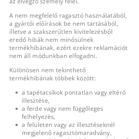
az elvégző személy felel.
A nem megfelelő ragasztó használatából,
a gyártói előírások be nem tartásából,
illetve a szakszerűtlen kivitelezésből
eredő hibák nem minősülnek
termékhibának, ezért ezekre reklamációt
nem áll módunkban elfogadni.
Különösen nem tekinthető
termékhibának többek között:
a tapétacsíkok pontatlan vagy eltérő
illesztése,
a ferde vagy nem függőleges
felhelyezés,
a felületen vagy az illesztéseknél
megjelenő ragasztómaradvány,