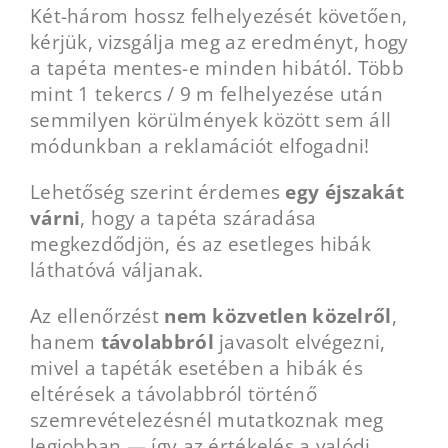
Két-három hossz felhelyezését követően,
kérjük, vizsgálja meg az eredményt, hogy
a tapéta mentes-e minden hibától. Több
mint 1 tekercs / 9 m felhelyezése után
semmilyen körülmények között sem áll
módunkban a reklamációt elfogadni!
Lehetőség szerint érdemes
egy éjszakát
várni
, hogy a tapéta száradása
megkezdődjön, és az esetleges hibák
láthatóvá váljanak.
Az ellenőrzést
nem közvetlen közelről
,
hanem
távolabbról
javasolt elvégezni,
mivel a tapéták esetében a hibák és
eltérések a távolabbról történő
szemrevételezésnél mutatkoznak meg
legjobban — így az értékelés a valódi