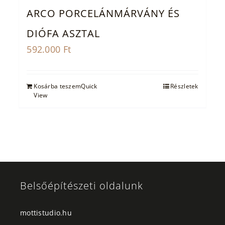
ARCO PORCELÁNMÁRVÁNY ÉS
DIÓFA ASZTAL
592.000
Ft
Kosárba teszem
Quick
Részletek
View
Belsőépítészeti oldalunk
mottistudio.hu