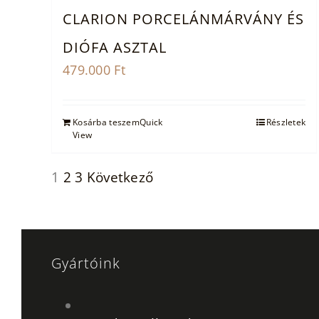
CLARION PORCELÁNMÁRVÁNY ÉS
DIÓFA ASZTAL
479.000
Ft
Kosárba teszem
Quick
Részletek
View
1
2
3
Következő
Gyártóink