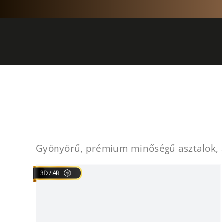
Kihagyás
Gyönyörű, prémium minőségű asztalok, am