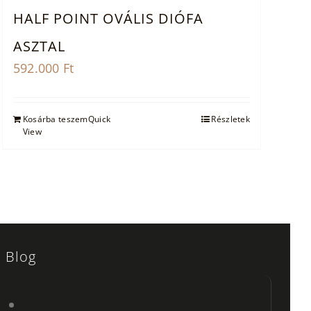
HALF POINT OVÁLIS DIÓFA
ASZTAL
592.000
Ft
Kosárba teszem
Quick
Részletek
View
Blog