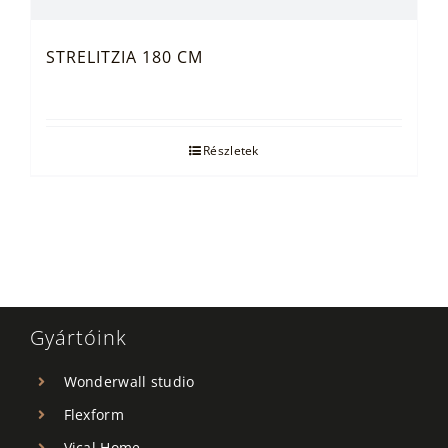
STRELITZIA 180 CM
Részletek
Gyártóink
Wonderwall studio
Flexform
Vical Home