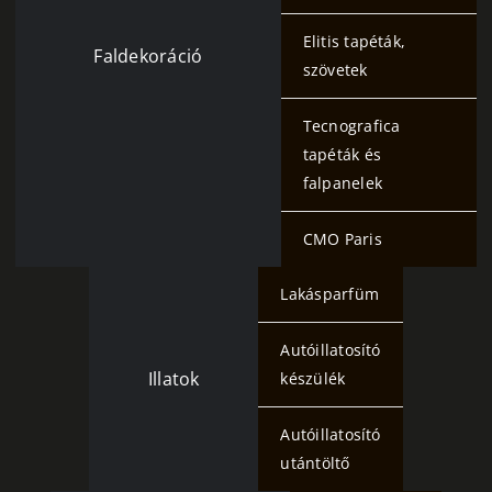
Elitis tapéták,
Faldekoráció
szövetek
Tecnografica
tapéták és
falpanelek
CMO Paris
Lakásparfüm
Autóillatosító
Illatok
készülék
Autóillatosító
utántöltő