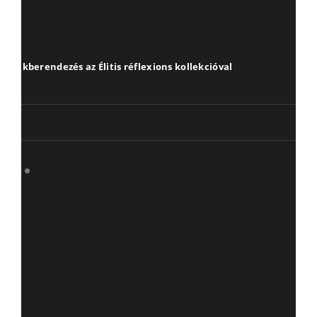
Lakberendezés az Élitis réflexions kollekcióval