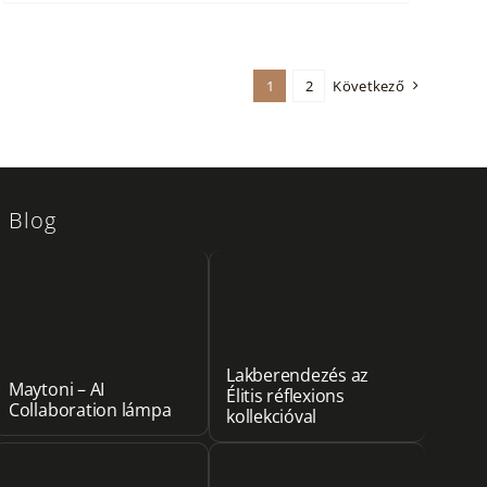
1
2
Következő
Blog
Lakberendezés az
Maytoni – AI
Élitis réflexions
Collaboration lámpa
kollekcióval