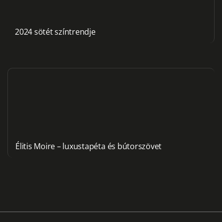
2024 sötét színtrendje
Élitis Moire – luxustapéta és bútorszövet