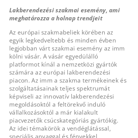
Lakberendezési szakmai esemény, ami
meghatározza a holnap trendjeit
Az európai szakmabeliek körében az
egyik legkedveltebb és minden évben
legjobban várt szakmai esemény az imm
kölni vásár. A vásár egyedülálló
platformot kínál a nemzetközi gyártók
számára az európai lakberendezési
piacon. Az imm a szakma termékeinek és
szolgáltatásainak teljes spektrumát
képviseli az innovatív lakberendezési
megoldásoktól a feltörekvő induló
vállalkozásoktól a már kialakult
piacvezetők csúcskategóriás gyártókig.
Az idei témakörök a vendéglátással,
speciális anyaggal és fényekkel