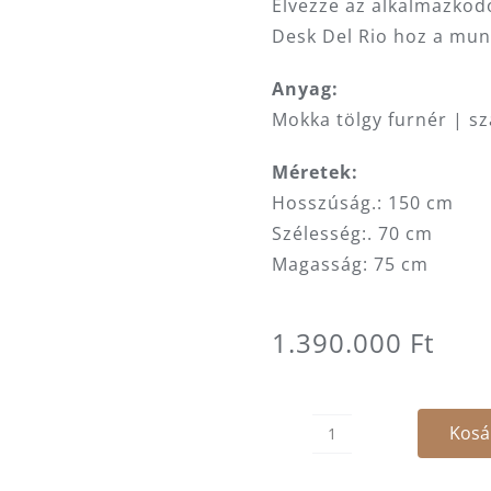
Élvezze az alkalmazkodó
Desk Del Rio hoz a mun
Anyag:
Mokka tölgy furnér | sz
Méretek:
Hosszúság.: 150 cm
Szélesség:. 70 cm
Magasság: 75 cm
1.390.000
Ft
Kosá
Asztal
-