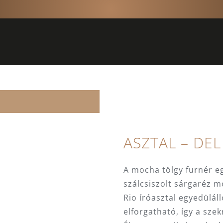
ASZTAL – DEL
A mocha tölgy furnér e
szálcsiszolt sárgaréz m
Rio íróasztal egyedüláll
elforgatható, így a sze