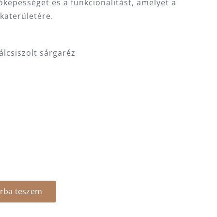
képességet és a funkcionalitást, amelyet a
katerületére.
álcsiszolt sárgaréz
rba teszem