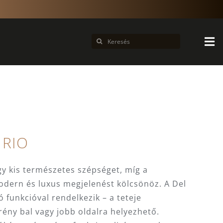
Keresés...
 RIO
gy kis természetes szépséget, míg a
odern és luxus megjelenést kölcsönöz. A Del
ó funkcióval rendelkezik – a teteje
krény bal vagy jobb oldalra helyezhető.