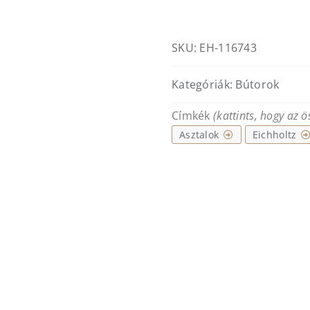
Del
rio
mennyiség
SKU:
EH-116743
Kategóriák:
Bútorok
Címkék
(kattints, hogy az 
Asztalok
Eichholtz