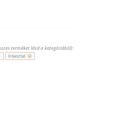
összes terméket lásd a kategóriából)
:
Íróasztal