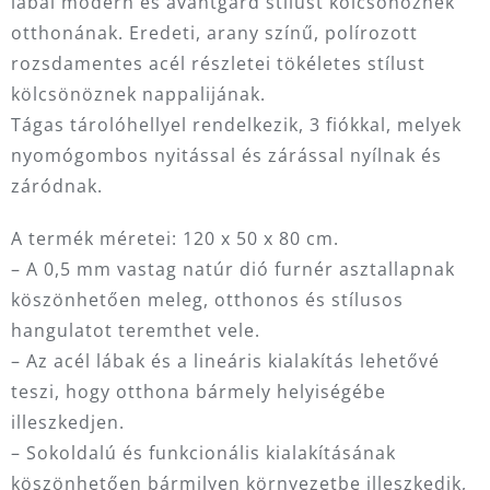
lábai modern és avantgárd stílust kölcsönöznek
otthonának. Eredeti, arany színű, polírozott
rozsdamentes acél részletei tökéletes stílust
kölcsönöznek nappalijának.
Tágas tárolóhellyel rendelkezik, 3 fiókkal, melyek
nyomógombos nyitással és zárással nyílnak és
záródnak.
A termék méretei: 120 x 50 x 80 cm.
– A 0,5 mm vastag natúr dió furnér asztallapnak
köszönhetően meleg, otthonos és stílusos
hangulatot teremthet vele.
– Az acél lábak és a lineáris kialakítás lehetővé
teszi, hogy otthona bármely helyiségébe
illeszkedjen.
– Sokoldalú és funkcionális kialakításának
köszönhetően bármilyen környezetbe illeszkedik,