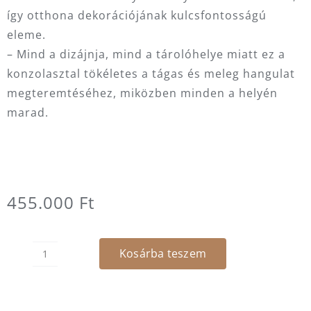
így otthona dekorációjának kulcsfontosságú
eleme.
– Mind a dizájnja, mind a tárolóhelye miatt ez a
konzolasztal tökéletes a tágas és meleg hangulat
megteremtéséhez, miközben minden a helyén
marad.
455.000
Ft
Kosárba teszem
Cobalto
konzol
-