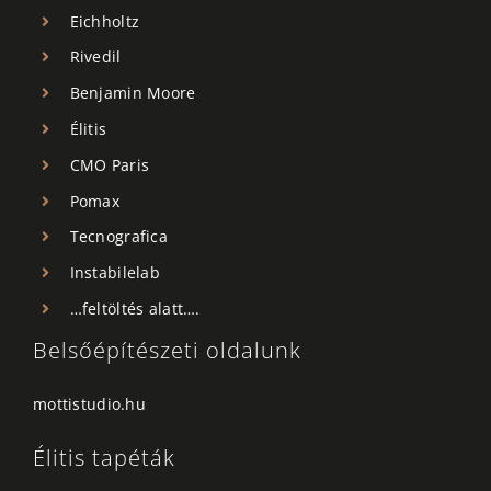
Eichholtz
Rivedil
Benjamin Moore
Élitis
CMO Paris
Pomax
Tecnografica
Instabilelab
…feltöltés alatt….
Belsőépítészeti oldalunk
mottistudio.hu
Élitis tapéták