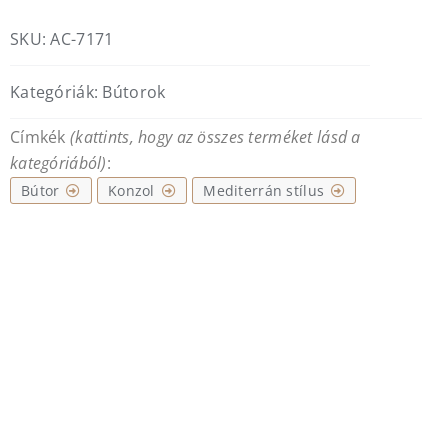
diófa
és
SKU:
AC-7171
fekete
acél
Kategóriák:
Bútorok
mennyiség
Címkék
(kattints, hogy az összes terméket lásd a
kategóriából)
:
Bútor
Konzol
Mediterrán stílus