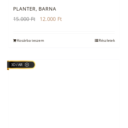
PLANTER, BARNA
Original
Current
15.000
Ft
12.000
Ft
price
price
was:
is:
15.000 Ft.
12.000 Ft.
Kosárba teszem
Részletek