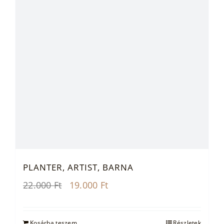
PLANTER, ARTIST, BARNA
Original
Current
22.000
Ft
19.000
Ft
price
price
was:
is:
22.000 Ft.
19.000 Ft.
Kosárba teszem
Részletek