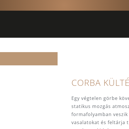
CORBA KÜLTÉ
Egy végtelen görbe köve
statikus mozgás atmosz
formafolyamban veszik 
vasalatokat és feltárja