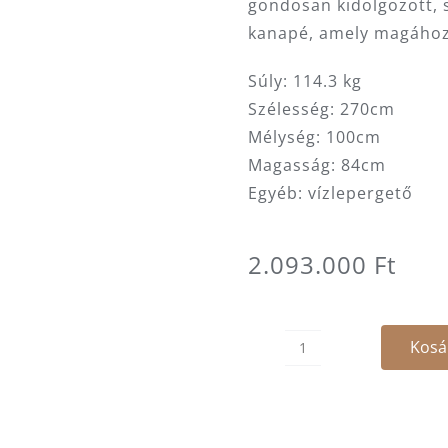
gondosan kidolgozott, s
kanapé, amely magához 
Súly: 114.3 kg
Szélesség: 270cm
Mélység: 100cm
Magasság: 84cm
Egyéb: vízlepergető
2.093.000
Ft
Kosá
Corba
kültéri
kanapé
mennyiség