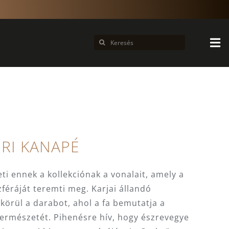
Keresés...
RI KANAPÉ
ti ennek a kollekciónak a vonalait, amely a
féráját teremti meg. Karjai állandó
körül a darabot, ahol a fa bemutatja a
 természetét. Pihenésre hív, hogy észrevegye