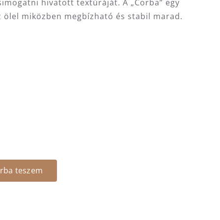
imogatni hivatott textúráját. A „Corba” egy
ölel miközben megbízható és stabil marad.
rba teszem