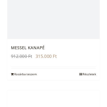
MESSEL KANAPÉ
Original
Current
912.000
Ft
315.000
Ft
price
price
was:
is:
912.000 Ft.
315.000 Ft.
Kosárba teszem
Részletek