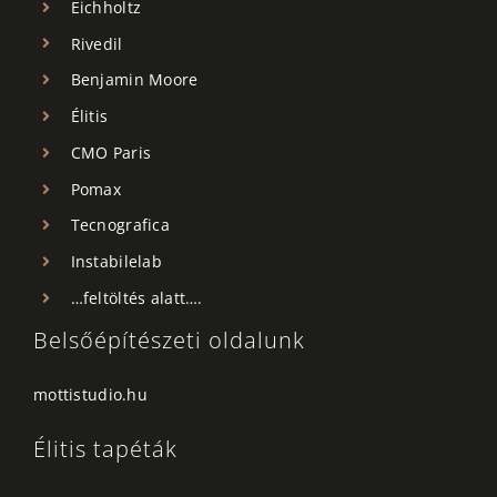
Eichholtz
Rivedil
Benjamin Moore
Élitis
CMO Paris
Pomax
Tecnografica
Instabilelab
…feltöltés alatt….
Belsőépítészeti oldalunk
mottistudio.hu
Élitis tapéták