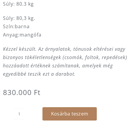
Súly: 80.3 kg
Súly: 80,3 kg.
Szín:barna
Anyag:mangófa
Kézzel készült. Az árnyalatok, tónusok eltérései vagy
bizonyos tökéletlenségek (csomók, foltok, repedések)
hozzáadott értéknek számítanak, amelyek még
egyedibbé teszik ezt a darabot.
830.000
Ft
Kosárba teszem
Íróasztal
-
Gibles