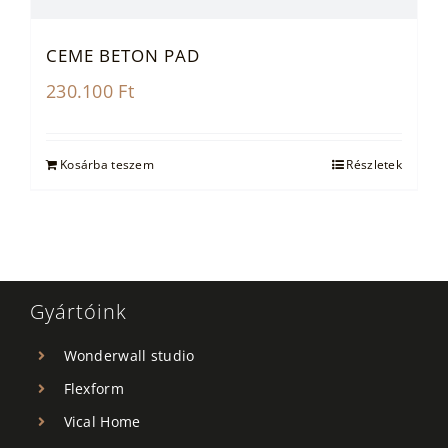
CEME BETON PAD
230.100
Ft
Kosárba teszem
Részletek
Gyártóink
Wonderwall studio
Flexform
Vical Home