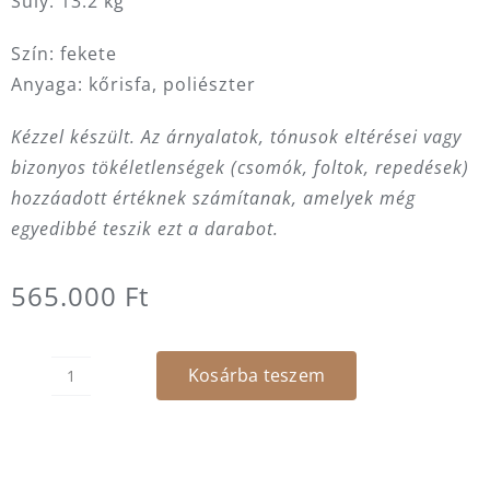
Súly: 13.2 kg
Szín: fekete
Anyaga: kőrisfa, poliészter
Kézzel készült. Az árnyalatok, tónusok eltérései vagy
bizonyos tökéletlenségek (csomók, foltok, repedések)
hozzáadott értéknek számítanak, amelyek még
egyedibbé teszik ezt a darabot.
565.000
Ft
Kosárba teszem
Karosszék
-
Herten
mennyiség