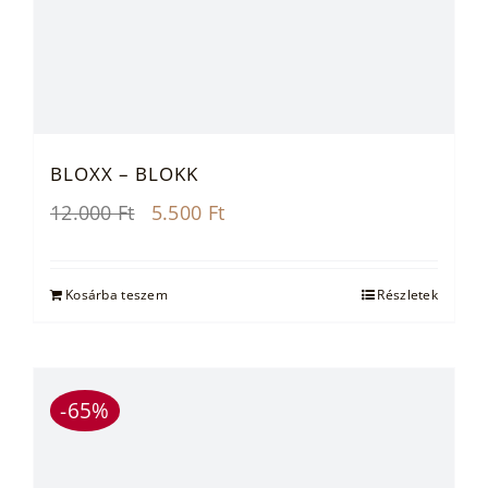
BLOXX – BLOKK
Original
Current
12.000
Ft
5.500
Ft
price
price
was:
is:
12.000 Ft.
5.500 Ft.
Kosárba teszem
Részletek
-65%