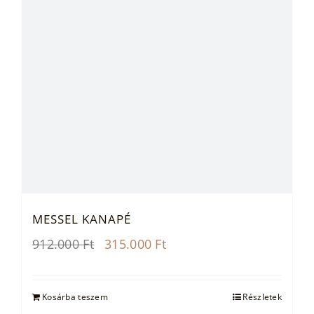
MESSEL KANAPÉ
Original
Current
912.000
Ft
315.000
Ft
price
price
was:
is:
912.000 Ft.
315.000 Ft.
Kosárba teszem
Részletek