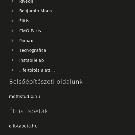
Rivedil
Benjamin Moore
Élitis
CMO Paris
Pomax
Tecnografica
Instabilelab
…feltöltés alatt….
Belsőépítészeti oldalunk
mottistudio.hu
Élitis tapéták
elit-tapeta.hu