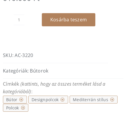
Kosárba teszem
Línea
dizájpolc
mennyiség
SKU:
AC-3220
Kategóriák:
Bútorok
Címkék
(kattints, hogy az összes terméket lásd a
kategóriából)
:
Bútor
Designpolcok
Mediterrán stílus
Polcok