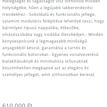
melegséget és tágasságot visz otthonod minden
helyiségébe, hűen a legújabb lakberendezési
trendekhez.- Sokoldalú és funkcionális jellege,
valamint moduláris felépítése lehetővé teszi, hogy
bármilyen típusú nappaliba, étkezőbe,
olvasószobába vagy irodába illeszkedjen.- Minden
könyvespolcunk a legmagasabb minőségű
anyagokból készül, garantálva a tartós és
funkcionális bútorokat.- Egyenes vonalvezetésű
kialakításuknak és minimalista stílusuknak
köszönhetően megkapod azt az elegáns és
személyes jelleget, amit otthonodban keresel.
610.000
Ft