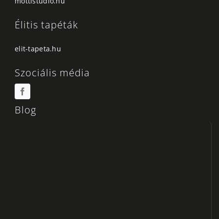
mottistudio.hu
Élitis tapéták
elit-tapeta.hu
Szociális média
Blog