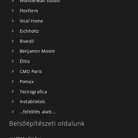
Wonderwall studio
Flexform
Vical Home
Eichholtz
Rivedil
Benjamin Moore
Élitis
CMO Paris
Pomax
Tecnografica
Instabilelab
…feltöltés alatt….
Belsőépítészeti oldalunk