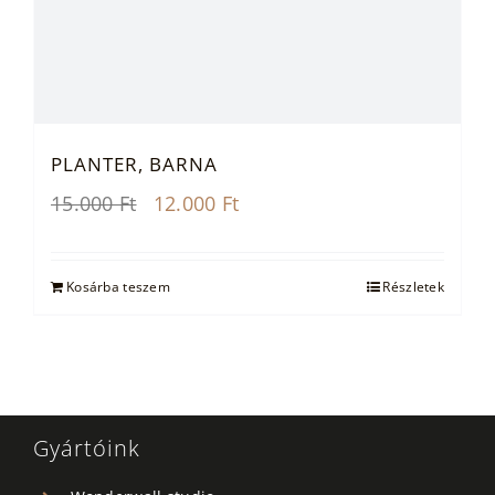
PLANTER, BARNA
Original
Current
15.000
Ft
12.000
Ft
price
price
was:
is:
15.000 Ft.
12.000 Ft.
Kosárba teszem
Részletek
Gyártóink