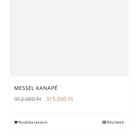
MESSEL KANAPÉ
Original
Current
912.000
Ft
315.000
Ft
price
price
was:
is:
912.000 Ft.
315.000 Ft.
Kosárba teszem
Részletek