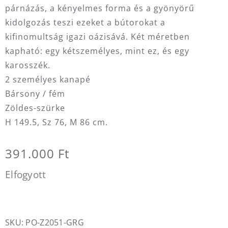
párnázás, a kényelmes forma és a gyönyörű
kidolgozás teszi ezeket a bútorokat a
kifinomultság igazi oázisává. Két méretben
kapható: egy kétszemélyes, mint ez, és egy
karosszék.
2 személyes kanapé
Bársony / fém
Zöldes-szürke
H 149.5, Sz 76, M 86 cm.
391.000
Ft
Elfogyott
SKU:
PO-Z2051-GRG