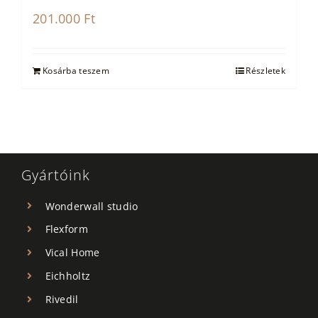
201.000
Ft
Kosárba teszem
Részletek
Gyártóink
Wonderwall studio
Flexform
Vical Home
Eichholtz
Rivedil