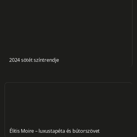
2024 sötét színtrendje
Élitis Moire – luxustapéta és bútorszövet