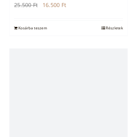
Original
Current
25.500
Ft
16.500
Ft
price
price
was:
is:
25.500 Ft.
16.500 Ft.
Kosárba teszem
Részletek