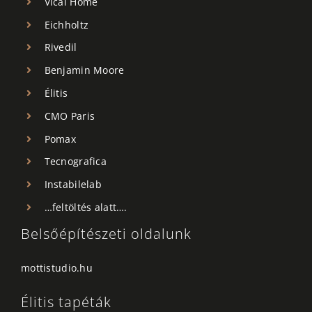
Vical Home
Eichholtz
Rivedil
Benjamin Moore
Élitis
CMO Paris
Pomax
Tecnografica
Instabilelab
…feltöltés alatt….
Belsőépítészeti oldalunk
mottistudio.hu
Élitis tapéták