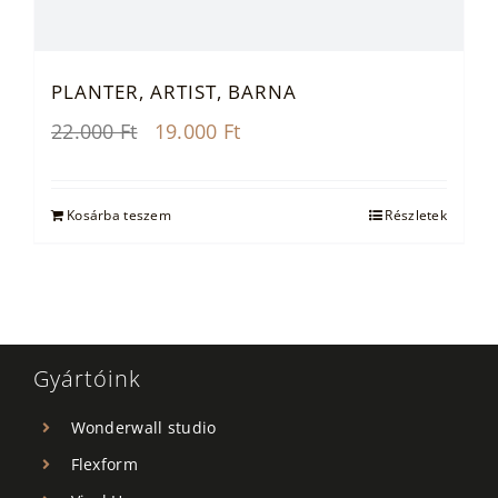
PLANTER, ARTIST, BARNA
Original
Current
22.000
Ft
19.000
Ft
price
price
was:
is:
22.000 Ft.
19.000 Ft.
Kosárba teszem
Részletek
Gyártóink
Wonderwall studio
Flexform