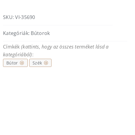
fehér
mennyiség
SKU:
VI-35690
Kategóriák:
Bútorok
Címkék
(kattints, hogy az összes terméket lásd a
kategóriából)
:
Bútor
Szék