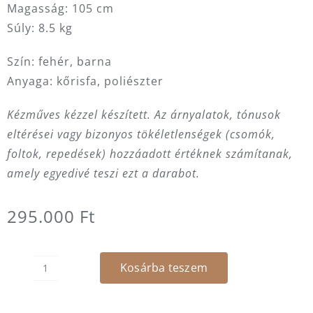
Magasság: 105 cm
Súly: 8.5 kg
Szín: fehér, barna
Anyaga: kőrisfa, poliészter
Kézműves kézzel készített. Az árnyalatok, tónusok
eltérései vagy bizonyos tökéletlenségek (csomók,
foltok, repedések) hozzáadott értéknek számítanak,
amely egyedivé teszi ezt a darabot.
295.000
Ft
Kosárba teszem
Szék
-
modern,