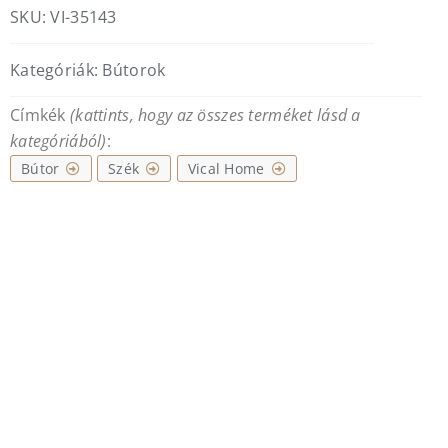
SKU:
VI-35143
Kategóriák:
Bútorok
Címkék
(kattints, hogy az összes terméket lásd a
kategóriából)
:
Bútor
Szék
Vical Home