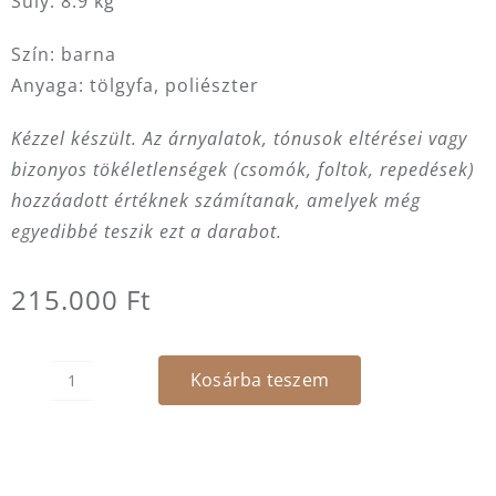
Súly: 8.9 kg
Szín: barna
Anyaga: tölgyfa, poliészter
Kézzel készült. Az árnyalatok, tónusok eltérései vagy
bizonyos tökéletlenségek (csomók, foltok, repedések)
hozzáadott értéknek számítanak, amelyek még
egyedibbé teszik ezt a darabot.
215.000
Ft
Kosárba teszem
Szék
-
Sedzere
mennyiség