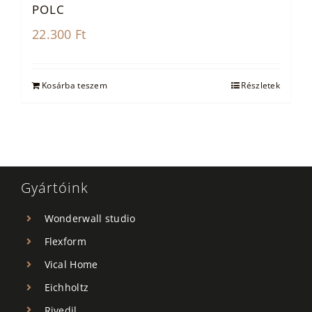
POLC
22.300
Ft
Kosárba teszem
Részletek
Gyártóink
Wonderwall studio
Flexform
Vical Home
Eichholtz
Rivedil