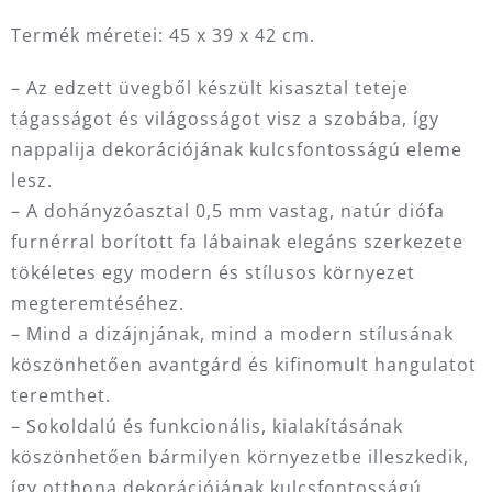
Termék méretei: 45 x 39 x 42 cm.
– Az edzett üvegből készült kisasztal teteje
tágasságot és világosságot visz a szobába, így
nappalija dekorációjának kulcsfontosságú eleme
lesz.
– A dohányzóasztal 0,5 mm vastag, natúr diófa
furnérral borított fa lábainak elegáns szerkezete
tökéletes egy modern és stílusos környezet
megteremtéséhez.
– Mind a dizájnjának, mind a modern stílusának
köszönhetően avantgárd és kifinomult hangulatot
teremthet.
– Sokoldalú és funkcionális, kialakításának
köszönhetően bármilyen környezetbe illeszkedik,
így otthona dekorációjának kulcsfontosságú