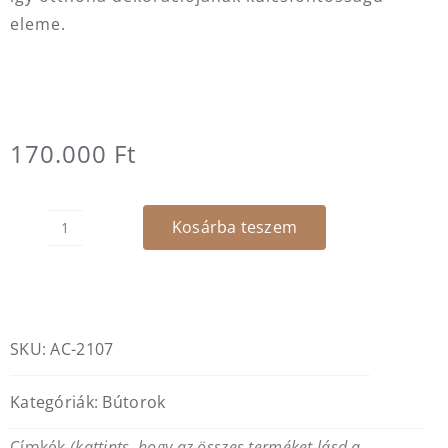
eleme.
170.000
Ft
Kosárba teszem
TrianguleS
sarokasztal
mennyiség
SKU:
AC-2107
Kategóriák:
Bútorok
Címkék
(kattints, hogy az összes terméket lásd a