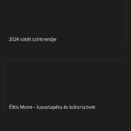
2024 sötét színtrendje
Élitis Moire – luxustapéta és bútorszövet