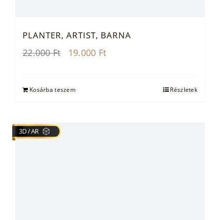
PLANTER, ARTIST, BARNA
Original
Current
22.000
Ft
19.000
Ft
price
price
was:
is:
22.000 Ft.
19.000 Ft.
Kosárba teszem
Részletek