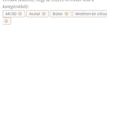
kategóriából)
:
AR/3D
Asztal
Bútor
Mediterrán stílus