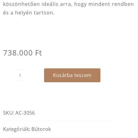
köszönhetően ideális arra, hogy mindent rendben
és a helyén tartson.
738.000
Ft
Kosárba teszem
Zacatin
szekrény
mennyiség
SKU:
AC-3056
Kategóriák:
Bútorok