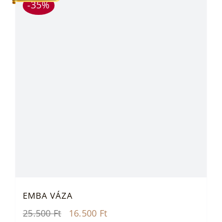
-35%
EMBA VÁZA
Original
Current
25.500
Ft
16.500
Ft