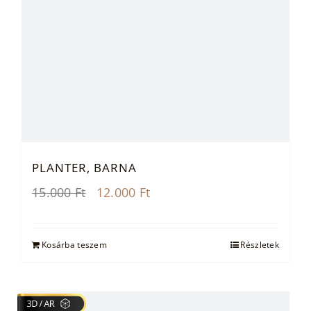
PLANTER, BARNA
Original
Current
15.000
Ft
12.000
Ft
price
price
was:
is:
15.000 Ft.
12.000 Ft.
Kosárba teszem
Részletek