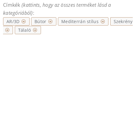
Címkék
(kattints, hogy az összes terméket lásd a
kategóriából)
:
AR/3D
Bútor
Mediterrán stílus
Szekrény
Tálaló