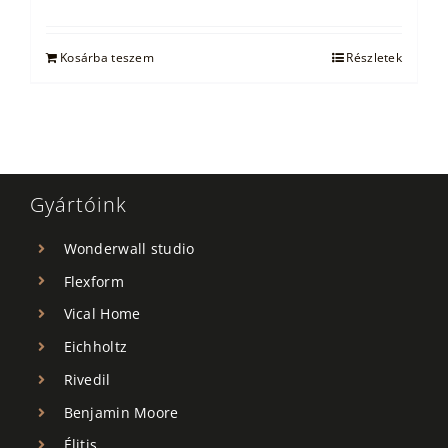
price
price
was:
is:
25.500 Ft.
16.500 Ft.
Kosárba teszem
Részletek
Gyártóink
Wonderwall studio
Flexform
Vical Home
Eichholtz
Rivedil
Benjamin Moore
Élitis