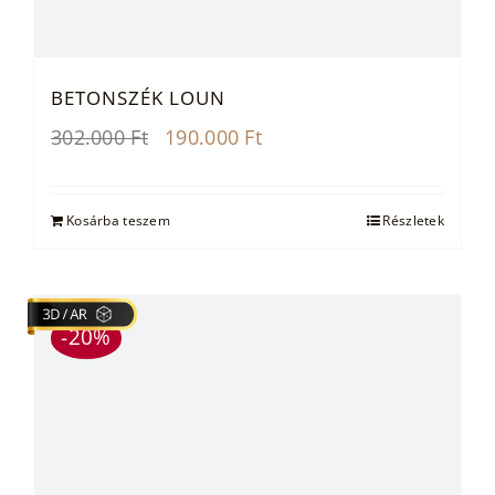
BETONSZÉK LOUN
Original
Current
302.000
Ft
190.000
Ft
price
price
was:
is:
302.000 Ft.
190.000 Ft.
Kosárba teszem
Részletek
-20%