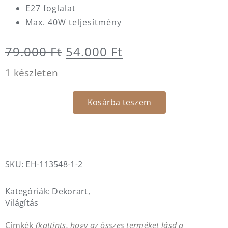
E27 foglalat
Max. 40W teljesítmény
Original
Current
79.000
Ft
54.000
Ft
price
price
1 készleten
was:
is:
Kosárba teszem
79.000 Ft.
54.000 Ft.
Docia
függőlámpa
mennyiség
SKU:
EH-113548-1-2
Kategóriák:
Dekorart
,
Világítás
Címkék
(kattints, hogy az összes terméket lásd a