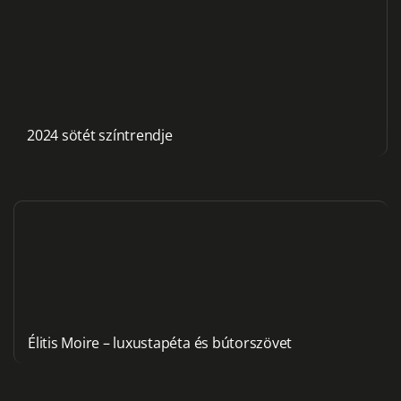
2024 sötét színtrendje
Élitis Moire – luxustapéta és bútorszövet