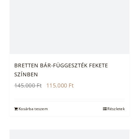
BRETTEN BÁR-FÜGGESZTÉK FEKETE
SZÍNBEN
Original
Current
145.000
Ft
115.000
Ft
price
price
was:
is:
145.000 Ft.
115.000 Ft.
Kosárba teszem
Részletek