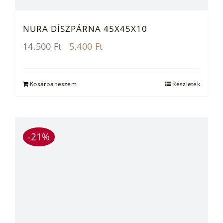
NURA DÍSZPÁRNA 45X45X10
Original
Current
14.500
Ft
5.400
Ft
price
price
was:
is:
14.500 Ft.
5.400 Ft.
Kosárba teszem
Részletek
-21%