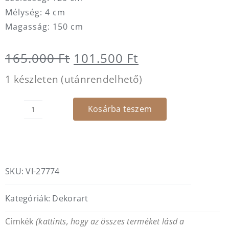
Mélység: 4 cm
Magasság: 150 cm
Original
Current
165.000
Ft
101.500
Ft
price
price
1 készleten (utánrendelhető)
was:
is:
Kosárba teszem
165.000 Ft.
101.500 Ft.
Noah
vászonkép
mennyiség
SKU:
VI-27774
Kategóriák:
Dekorart
Címkék
(kattints, hogy az összes terméket lásd a