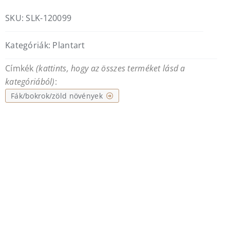
SKU:
SLK-120099
Kategóriák:
Plantart
Címkék
(kattints, hogy az összes terméket lásd a
kategóriából)
:
Fák/bokrok/zöld növények