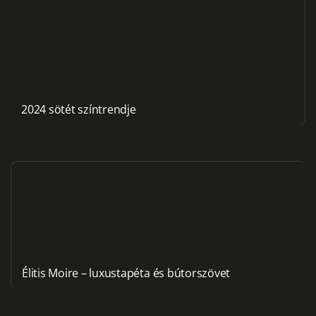
2024 sötét színtrendje
Élitis Moire – luxustapéta és bútorszövet