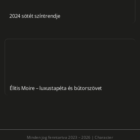
2024 sötét színtrendje
Élitis Moire – luxustapéta és bútorszövet
Minden jog fenntartva 2023 – 2026 |
Character