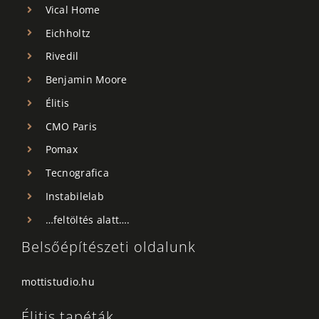
Vical Home
Eichholtz
Rivedil
Benjamin Moore
Élitis
CMO Paris
Pomax
Tecnografica
Instabilelab
…feltöltés alatt….
Belsőépítészeti oldalunk
mottistudio.hu
Élitis tapéták