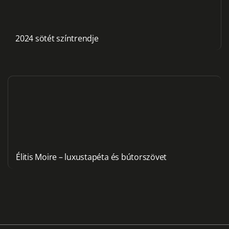
2024 sötét színtrendje
Élitis Moire – luxustapéta és bútorszövet