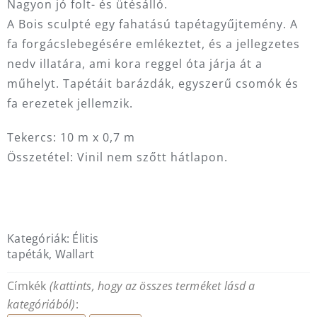
Nagyon jó folt- és ütésálló.‎
A Bois sculpté egy fahatású tapétagyűjtemény. A
fa forgácslebegésére emlékeztet, és a jellegzetes
nedv illatára, ami kora reggel óta járja át a
műhelyt.‎ Tapétáit barázdák, egyszerű csomók és
fa erezetek jellemzik.‎
Tekercs: 10 m x 0,7 m
Összetétel: Vinil nem szőtt hátlapon.
Kategóriák:
Élitis
tapéták
,
Wallart
Címkék
(kattints, hogy az összes terméket lásd a
kategóriából)
: