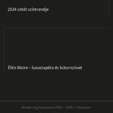
2024 sötét színtrendje
Élitis Moire – luxustapéta és bútorszövet
Minden jog fenntartva 2023 – 2026 |
Character