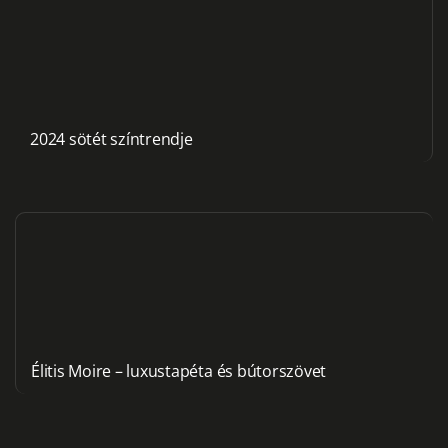
2024 sötét színtrendje
Élitis Moire – luxustapéta és bútorszövet