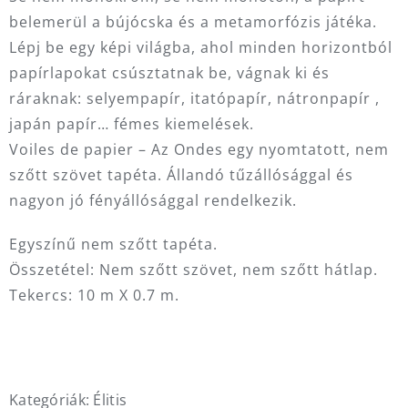
belemerül a bújócska és a metamorfózis játéka.‎
Lépj be egy képi világba, ahol minden horizontból
papírlapokat csúsztatnak be, vágnak ki és
ráraknak: selyempapír, itatópapír, nátronpapír ,
japán papír… fémes kiemelések.
Voiles de papier – Az Ondes egy nyomtatott, nem
szőtt szövet tapéta. Állandó tűzállósággal és
nagyon jó fényállósággal rendelkezik.‎
Egyszínű nem szőtt tapéta.
Összetétel: Nem szőtt szövet, nem szőtt hátlap.
Tekercs: 10 m X 0.7 m.
Kategóriák:
Élitis