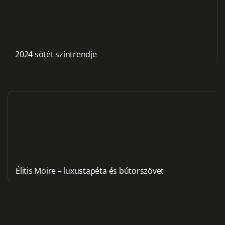
2024 sötét színtrendje
Élitis Moire – luxustapéta és bútorszövet