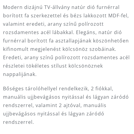
Modern dizájnú TV-állvány natúr dió furnérral
borított fa szerkezettel és bézs lakkozott MDF-fel,
valamint eredeti, arany színű polírozott
rozsdamentes acél lábakkal. Elegáns, natúr dió
furnérral borított fa asztallapjának köszönhetően
kifinomult megjelenést kölcsönöz szobáinak.
Eredeti, arany színű polírozott rozsdamentes acél
részletei tökéletes stílust kölcsönöznek
nappalijának.
Bőséges tárolóhellyel rendelkezik, 2 fiókkal,
manuális ujjbevágásos nyitással és lágyan záródó
rendszerrel, valamint 2 ajtóval, manuális
ujjbevágásos nyitással és lágyan záródó
rendszerrel.