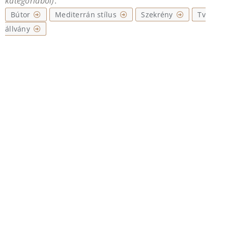
és
kategóriából)
:
diófa
Bútor
Mediterrán stílus
Szekrény
Tv
asztallap
állvány
mennyiség