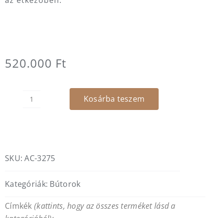
az étkezőben.
520.000
Ft
Kosárba teszem
Armonia
de
oro
TV
szekrény
SKU:
AC-3275
-
bézs,
Kategóriák:
Bútorok
aranyfényű
acél
Címkék
(kattints, hogy az összes terméket lásd a