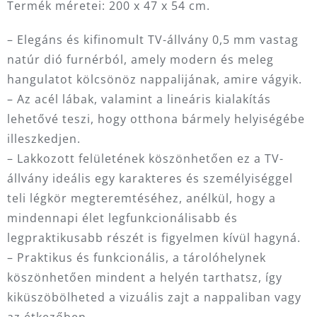
Termék méretei: 200 x 47 x 54 cm.
– Elegáns és kifinomult TV-állvány 0,5 mm vastag
natúr dió furnérból, amely modern és meleg
hangulatot kölcsönöz nappalijának, amire vágyik.
– Az acél lábak, valamint a lineáris kialakítás
lehetővé teszi, hogy otthona bármely helyiségébe
illeszkedjen.
– Lakkozott felületének köszönhetően ez a TV-
állvány ideális egy karakteres és személyiséggel
teli légkör megteremtéséhez, anélkül, hogy a
mindennapi élet legfunkcionálisabb és
legpraktikusabb részét is figyelmen kívül hagyná.
– Praktikus és funkcionális, a tárolóhelynek
köszönhetően mindent a helyén tarthatsz, így
kiküszöbölheted a vizuális zajt a nappaliban vagy