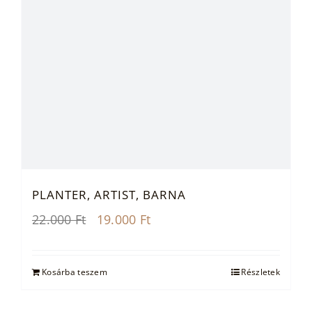
PLANTER, ARTIST, BARNA
Original
Current
22.000
Ft
19.000
Ft
price
price
was:
is:
22.000 Ft.
19.000 Ft.
Kosárba teszem
Részletek