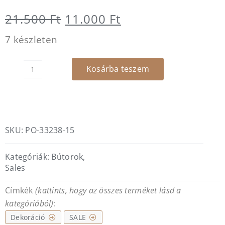
Original
Current
21.500
Ft
11.000
Ft
price
price
7 készleten
was:
is:
Kosárba teszem
21.500 Ft.
11.000 Ft.
BLOXX
-
blokk
-
nagy
SKU:
PO-33238-15
mennyiség
Kategóriák:
Bútorok
,
Sales
Címkék
(kattints, hogy az összes terméket lásd a
kategóriából)
:
Dekoráció
SALE