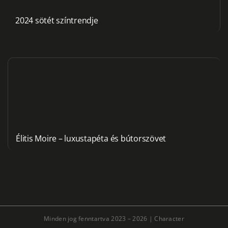
2024 sötét színtrendje
Élitis Moire – luxustapéta és bútorszövet
Minden jog fenntartva 2023 – 2026 |
Character