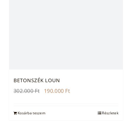
BETONSZÉK LOUN
Original
Current
302.000
Ft
190.000
Ft
price
price
was:
is:
302.000 Ft.
190.000 Ft.
Kosárba teszem
Részletek