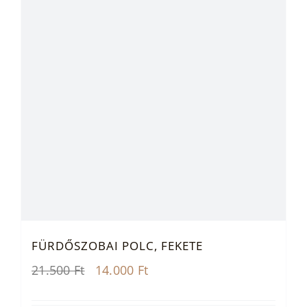
FÜRDŐSZOBAI POLC, FEKETE
Original
Current
21.500
Ft
14.000
Ft
price
price
was:
is: