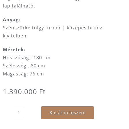
lap található.
Anyag:
Szénszürke tölgy furnér | közepes bronz
kivitelben
Méretek:
Hosszúság.: 180 cm
Szélesség:. 80 cm
Magasság: 76 cm
1.390.000
Ft
Kosárba teszem
Asztal
-