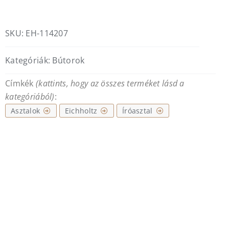
Canova
mennyiség
SKU:
EH-114207
Kategóriák:
Bútorok
Címkék
(kattints, hogy az összes terméket lásd a
kategóriából)
:
Asztalok
Eichholtz
Íróasztal