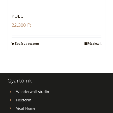
POLC
22.300
Ft
Kosárba teszem
Részletek
Gyártóink
Wonderwall studio
Flexform
Vical Home