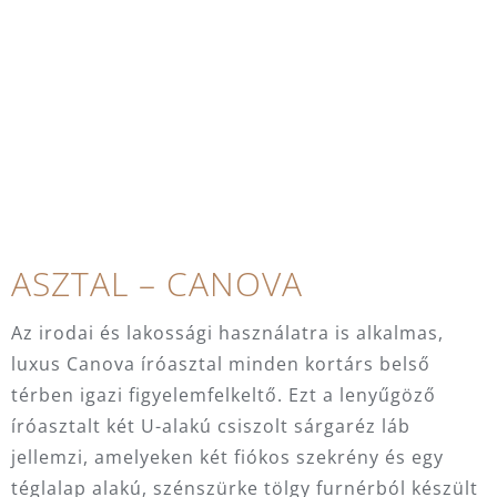
ASZTAL – CANOVA
Az irodai és lakossági használatra is alkalmas,
luxus Canova íróasztal minden kortárs belső
térben igazi figyelemfelkeltő. Ezt a lenyűgöző
íróasztalt két U-alakú csiszolt sárgaréz láb
jellemzi, amelyeken két fiókos szekrény és egy
téglalap alakú, szénszürke tölgy furnérból készült