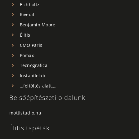
Eichholtz
Rivedil
Benjamin Moore
Élitis
CMO Paris
Pomax
Tecnografica
Instabilelab
…feltöltés alatt….
Belsőépítészeti oldalunk
mottistudio.hu
Élitis tapéták