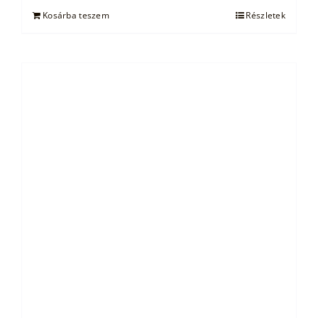
21.500 Ft.
14.000 Ft.
Kosárba teszem
Részletek