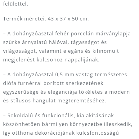
felülettel.
Termék méretei: 43 x 37 x 50 cm.
– A dohányzóasztal fehér porcelán márványlapja
szürke árnyalatú hálóval, tágasságot és
világosságot, valamint elegáns és kifinomult
megjelenést kölcsönöz nappalijának.
– A dohányzóasztal 0,5 mm vastag természetes
diófa furnérral borított szerkezetének
egyszerűsége és eleganciája tökéletes a modern
és stílusos hangulat megteremtéséhez.
– Sokoldalú és funkcionális, kialakításának
köszönhetően bármilyen környezetbe illeszkedik,
így otthona dekorációjának kulcsfontosságú