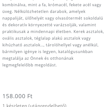
kombinálva, mint a fa, krómacél, fekete acél vagy
üveg. Nélkülözhetetlen darabok, amelyek
nappaliját, ülőhelyét vagy olvasótermét sokoldalú
és dekoratív környezetté varázsolják, valamint
praktikusak a mindennapi életben. Kerek asztalok,
ovális asztalok, téglalap alakú asztalok vagy
kihúzható asztalok…, tárolóhellyel vagy anélkül,
bármilyen igénye is legyen, katalógusunkban
megtalálja az Önnek és otthonának
legmegfelelőbb megoldást.
158.000
Ft
1 készleten (utánrendelhető)