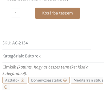
Kosárba teszem
Triángulo
Luz
dohányzóasztal
mennyiség
SKU:
AC-2134
Kategóriák:
Bútorok
Címkék
(kattints, hogy az összes terméket lásd a
kategóriából)
:
Asztalok
Dohányzóasztalok
Mediterrán stílus