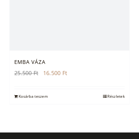
EMBA VÁZA
Original
Current
25.500
Ft
16.500
Ft
price
price
was:
is:
25.500 Ft.
16.500 Ft.
Kosárba teszem
Részletek