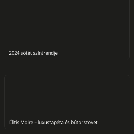
2024 sötét színtrendje
Élitis Moire – luxustapéta és bútorszövet