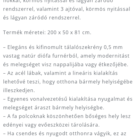
fiókkal, körmös nyitással és lágyan záródó
rendszerrel, valamint 3 ajtóval, körmös nyitással
és lágyan záródó rendszerrel.
Termék méretei: 200 x 50 x 81 cm.
– Elegáns és kifinomult tálalószekrény 0,5 mm
vastag natúr diófa furnérból, amely modernitást
és melegséget visz nappalijába vagy étkezőjébe.
– Az acél lábak, valamint a lineáris kialakítás
lehetővé teszi, hogy otthona bármely helyiségébe
illeszkedjen.
– Egyenes vonalvezetésű kialakítása nyugalmat és
melegséget áraszt bármely helyiségbe.
– A fa polcoknak köszönhetően bőséges hely lesz
edényei vagy evőeszközei tárolására.
– Ha csendes és nyugodt otthonra vágyik, ez az