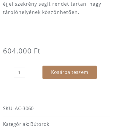
éjjeliszekrény segít rendet tartani nagy
tárolóhelyének köszönhetően.
604.000
Ft
Kosárba teszem
Caldera
szekrény
mennyiség
SKU:
AC-3060
Kategóriák:
Bútorok