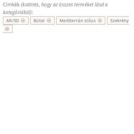
Címkék
(kattints, hogy az összes terméket lásd a
kategóriából)
:
AR/3D
Bútor
Mediterrán stílus
Szekrény