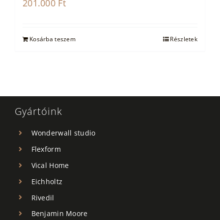
201.000
Ft
Kosárba teszem
Részletek
Gyártóink
Wonderwall studio
Flexform
Vical Home
Eichholtz
Rivedil
Benjamin Moore