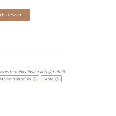
rba teszem
összes terméket lásd a kategóriából)
:
Mediterrán stílus
Szófa