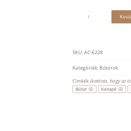
Kosá
Cálido
Abrazo
3
személyes
szófa
SKU:
AC-6228
-
barna
Kategóriák:
Bútorok
bőr
mennyiség
Címkék
(kattints, hogy az 
Bútor
Kanapé