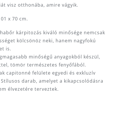
át visz otthonába, amire vágyik.
101 x 70 cm.
rhabőr kárpitozás kiváló minősége nemcsak
ességet kölcsönöz neki, hanem nagyfokú
t is.
egmagasabb minőségű anyagokból készül,
ttel, tömör természetes fenyőfából.
k capitonné felülete egyedi és exkluzív
 Stílusos darab, amelyet a kikapcsolódásra
em élvezetére terveztek.