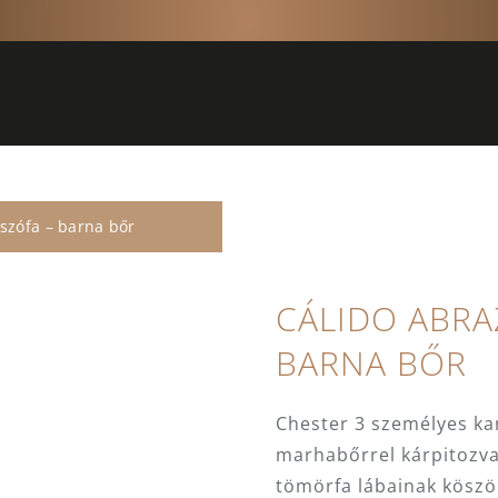
szófa – barna bőr
CÁLIDO ABRA
BARNA BŐR
Chester 3 személyes k
marhabőrrel kárpitozva
tömörfa lábainak köszö