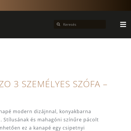
Keresés...
ZO 3 SZEMÉLYES SZÓFA –
anapé modern dizájnnal, konyakbarna
. Stílusának és mahagóni színűre pácolt
nhetően ez a kanapé egy csipetnyi