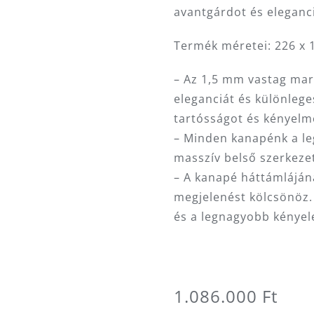
avantgárdot és eleganci
Termék méretei: 226 x 
– Az 1,5 mm vastag ma
eleganciát és különleg
tartósságot és kényelme
– Minden kanapénk a l
masszív belső szerkeze
– A kanapé háttámlájána
megjelenést kölcsönöz.
és a legnagyobb kényel
1.086.000
Ft