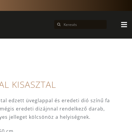
Keresés...
AL KISASZTAL
al edzett üveglappal és eredeti dió színű fa
 mégis eredeti dizájnnal rendelkező darab,
es jelleget kölcsönöz a helyiségnek.
50 cm.