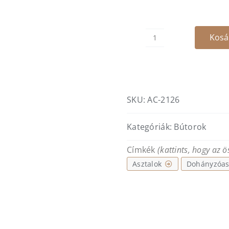
Kosá
Cristal
nogal
kisasztal
mennyiség
SKU:
AC-2126
Kategóriák:
Bútorok
Címkék
(kattints, hogy az 
Asztalok
Dohányzóas