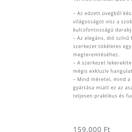
– Az edzett üvegből kés
világosságot visz a szo
kulcsfontosságú darabja
– Az elegáns, dió színű f
szerkezet tökéletes eg
megteremtéséhez.
– A szerkezet lekerekíte
mégis exkluzív hangulat
– Mind méretei, mind 
gyártása miatt ez az as
teljesen praktikus és fu
159.000
Ft