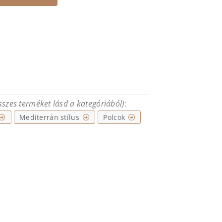
összes terméket lásd a kategóriából)
:
Mediterrán stílus
Polcok