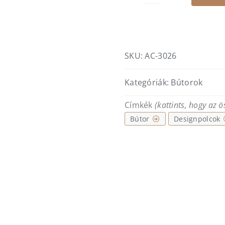
Línea
blanca
designpolc
mennyiség
SKU:
AC-3026
Kategóriák:
Bútorok
Címkék
(kattints, hogy az 
Bútor
Designpolcok