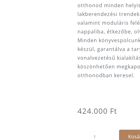
otthonod minden helyi
lakberendezési trendekk
valamint moduláris felé
nappaliba, étkezőbe, ol
Minden könyvespolcun
készül, garantálva a ta
vonalvezetésű kialakítá
köszönhetően megkapod 
otthonodban keresel.
424.000
Ft
Kosá