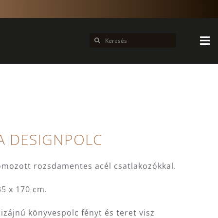
Keresés...
A DESIGNPOLC
rómozott rozsdamentes acél csatlakozókkal.
35 x 170 cm.
izájnú könyvespolc fényt és teret visz