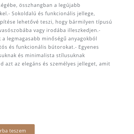
ségébe, összhangban a legújabb
el.- Sokoldalú és funkcionális jellege,
pítése lehetővé teszi, hogy bármilyen típusú
vasószobába vagy irodába illeszkedjen.-
k a legmagasabb minőségű anyagokból
rtós és funkcionális bútorokat.- Egyenes
suknak és minimalista stílusuknak
azt az elegáns és személyes jelleget, amit
rba teszem