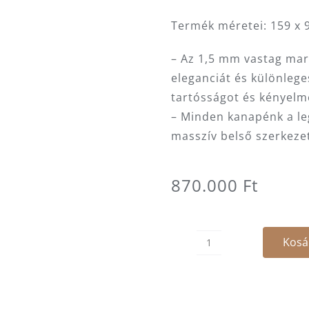
Termék méretei: 159 x 9
– Az 1,5 mm vastag mar
eleganciát és különleg
tartósságot és kényelme
– Minden kanapénk a l
masszív belső szerkeze
870.000
Ft
Kosá
Luna
Marrón
2
személyes