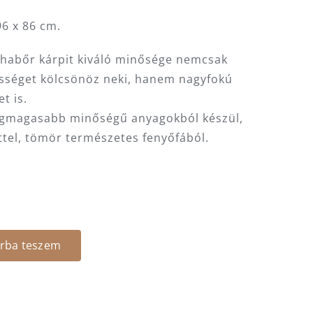
6 x 86 cm.
habőr kárpit kiváló minősége nemcsak
ességet kölcsönöz neki, hanem nagyfokú
t is.
egmagasabb minőségű anyagokból készül,
ttel, tömör természetes fenyőfából.
rba teszem