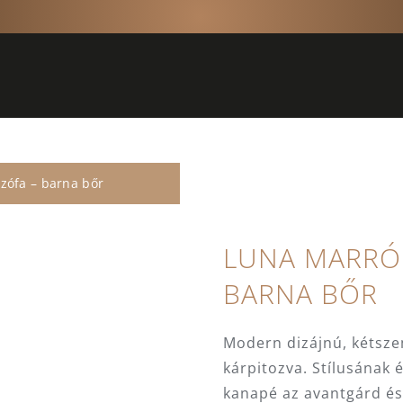
zófa – barna bőr
LUNA MARRÓN
BARNA BŐR
Modern dizájnú, kétsz
kárpitozva. Stílusának 
kanapé az avantgárd és 