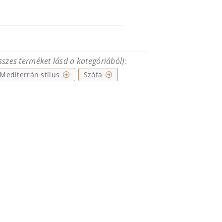
összes terméket lásd a kategóriából)
:
Mediterrán stílus
Szófa