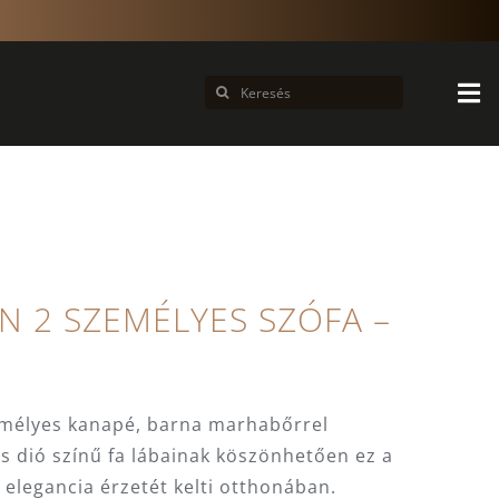
Keresés...
 2 SZEMÉLYES SZÓFA –
emélyes kanapé, barna marhabőrrel
és dió színű fa lábainak köszönhetően ez a
elegancia érzetét kelti otthonában.