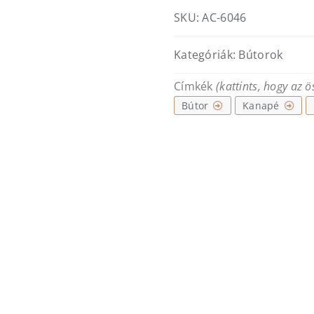
szófa
SKU:
AC-6046
-
barna
Kategóriák:
Bútorok
bőr
mennyiség
Címkék
(kattints, hogy az 
Bútor
Kanapé