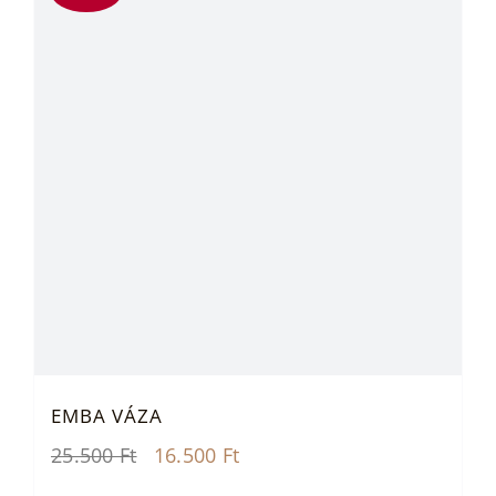
EMBA VÁZA
Original
Current
25.500
Ft
16.500
Ft
price
price