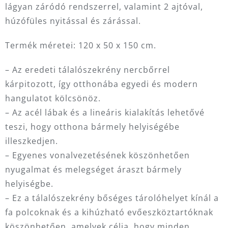
lágyan záródó rendszerrel, valamint 2 ajtóval,
húzófüles nyitással és zárással.
Termék méretei: 120 x 50 x 150 cm.
– Az eredeti tálalószekrény nercbőrrel
kárpitozott, így otthonába egyedi és modern
hangulatot kölcsönöz.
– Az acél lábak és a lineáris kialakítás lehetővé
teszi, hogy otthona bármely helyiségébe
illeszkedjen.
– Egyenes vonalvezetésének köszönhetően
nyugalmat és melegséget áraszt bármely
helyiségbe.
– Ez a tálalószekrény bőséges tárolóhelyet kínál a
fa polcoknak és a kihúzható evőeszköztartóknak
köszönhetően, amelyek célja, hogy minden