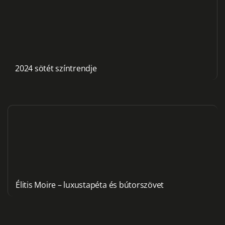
2024 sötét színtrendje
Élitis Moire – luxustapéta és bútorszövet