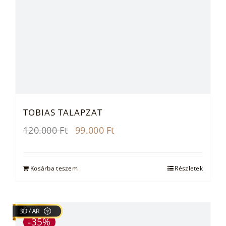
TOBIAS TALAPZAT
Original
Current
120.000
Ft
99.000
Ft
price
price
was:
is:
120.000 Ft.
99.000 Ft.
Kosárba teszem
Részletek
-35%