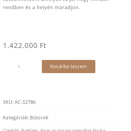
rendben és a helyén maradjon.
1.422.000
Ft
Kosárba teszem
Luna
y
nogal
tálalószekrény
mennyiség
SKU:
AC-32786
Kategóriák:
Bútorok
Címkék
(kattints, hogy az összes terméket lásd a