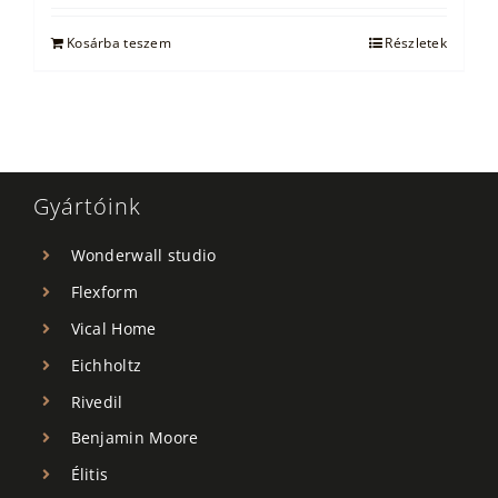
was:
is:
25.500 Ft.
16.500 Ft.
Kosárba teszem
Részletek
Gyártóink
Wonderwall studio
Flexform
Vical Home
Eichholtz
Rivedil
Benjamin Moore
Élitis