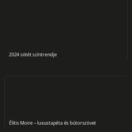
2024 sötét színtrendje
Élitis Moire – luxustapéta és bútorszövet