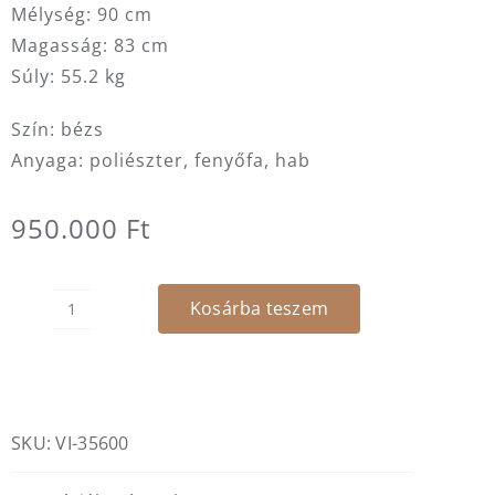
Mélység: 90 cm
Magasság: 83 cm
Súly: 55.2 kg
Szín: bézs
Anyaga: poliészter, fenyőfa, hab
950.000
Ft
Kosárba teszem
Lurcy
központi
kanapé
modul
mennyiség
SKU:
VI-35600