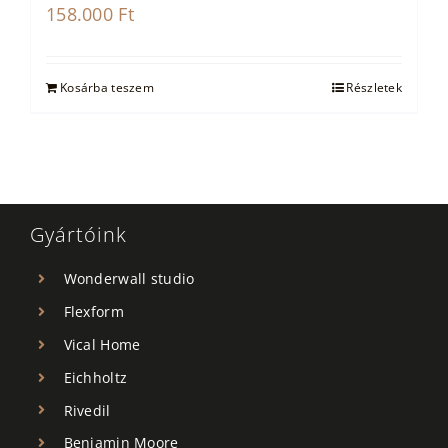
158.000
Ft
Kosárba teszem
Részletek
Gyártóink
Wonderwall studio
Flexform
Vical Home
Eichholtz
Rivedil
Benjamin Moore