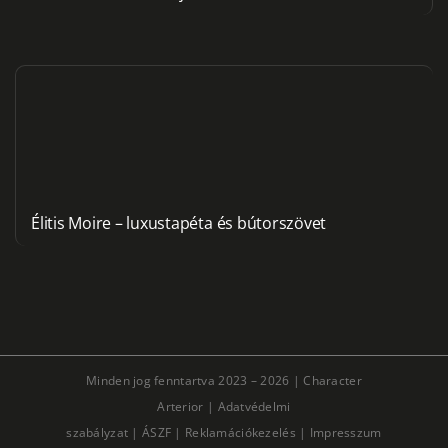
Élitis Moire – luxustapéta és bútorszövet
Minden jog fenntartva 2023 – 2026 |
Character
Arterior
|
Adatvédelmi
szabályzat
|
ÁSZF
|
Reklamációkezelés
|
Impresszum