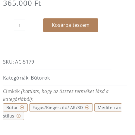
365.000
Ft
Kosárba teszem
Mink
pad
mennyiség
SKU:
AC-5179
Kategóriák:
Bútorok
Címkék
(kattints, hogy az összes terméket lásd a
kategóriából)
:
Bútor
Fogas/Kiegészítő/ AR/3D
Mediterrán
stílus