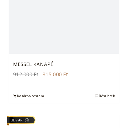
MESSEL KANAPÉ
Original
Current
912.000
Ft
315.000
Ft
price
price
was:
is:
912.000 Ft.
315.000 Ft.
Kosárba teszem
Részletek