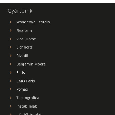
Gyártóink
Wonderwall studio
Flexform
Vical Home
Eichholtz
Rivedil
Benjamin Moore
Élitis
CMO Paris
Pomax
Tecnografica
Instabilelab
…feltöltés alatt….