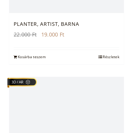
PLANTER, ARTIST, BARNA
Original
Current
22.000
Ft
19.000
Ft
price
price
was:
is:
22.000 Ft.
19.000 Ft.
Kosárba teszem
Részletek