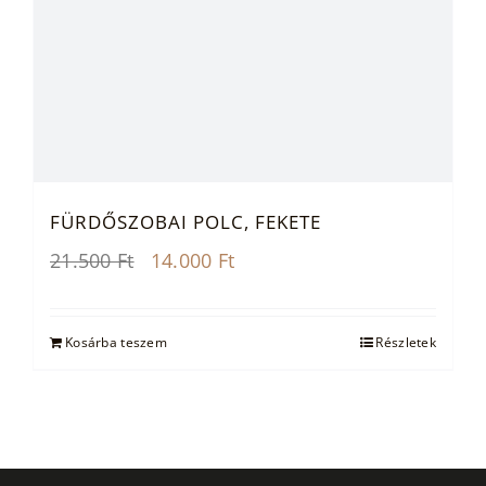
FÜRDŐSZOBAI POLC, FEKETE
Original
Current
21.500
Ft
14.000
Ft
price
price
was:
is:
21.500 Ft.
14.000 Ft.
Kosárba teszem
Részletek