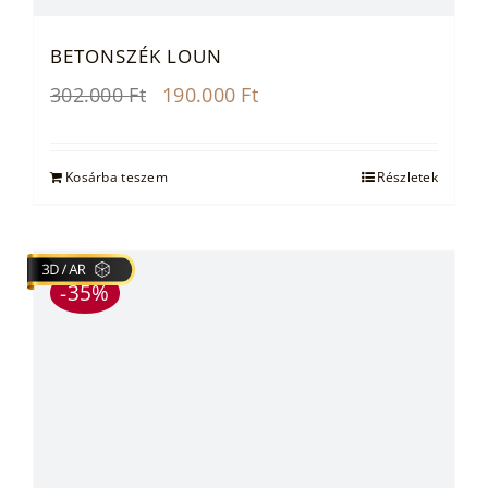
BETONSZÉK LOUN
Original
Current
302.000
Ft
190.000
Ft
price
price
was:
is:
302.000 Ft.
190.000 Ft.
Kosárba teszem
Részletek
-35%