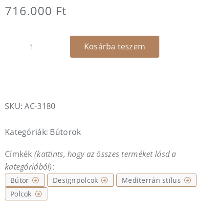
716.000
Ft
Kosárba teszem
Nogal
sombrio
dizájpolc
mennyiség
SKU:
AC-3180
Kategóriák:
Bútorok
Címkék
(kattints, hogy az összes terméket lásd a
kategóriából)
:
Bútor
Designpolcok
Mediterrán stílus
Polcok