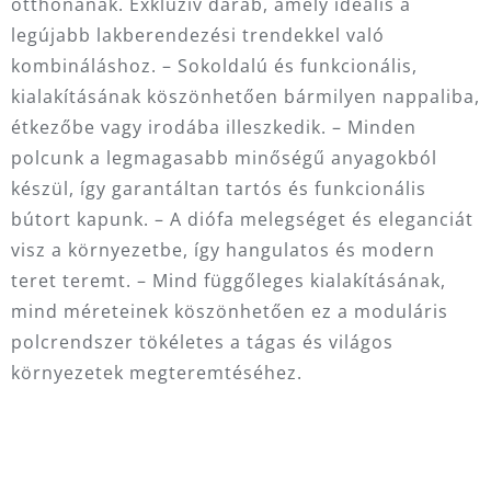
otthonának. Exkluzív darab, amely ideális a
legújabb lakberendezési trendekkel való
kombináláshoz. – Sokoldalú és funkcionális,
kialakításának köszönhetően bármilyen nappaliba,
étkezőbe vagy irodába illeszkedik. – Minden
polcunk a legmagasabb minőségű anyagokból
készül, így garantáltan tartós és funkcionális
bútort kapunk. – A diófa melegséget és eleganciát
visz a környezetbe, így hangulatos és modern
teret teremt. – Mind függőleges kialakításának,
mind méreteinek köszönhetően ez a moduláris
polcrendszer tökéletes a tágas és világos
környezetek megteremtéséhez.