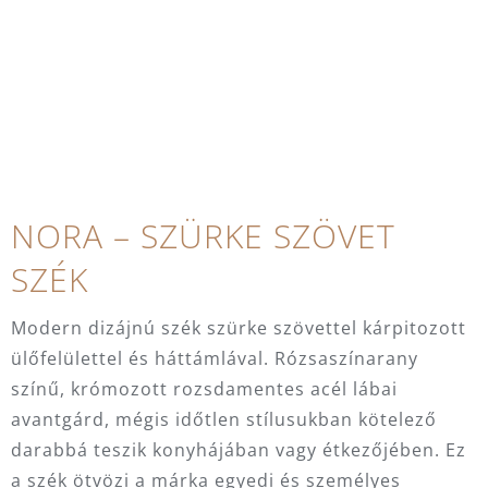
NORA – SZÜRKE SZÖVET
SZÉK
Modern dizájnú szék szürke szövettel kárpitozott
ülőfelülettel és háttámlával. Rózsaszínarany
színű, krómozott rozsdamentes acél lábai
avantgárd, mégis időtlen stílusukban kötelező
darabbá teszik konyhájában vagy étkezőjében. Ez
a szék ötvözi a márka egyedi és személyes