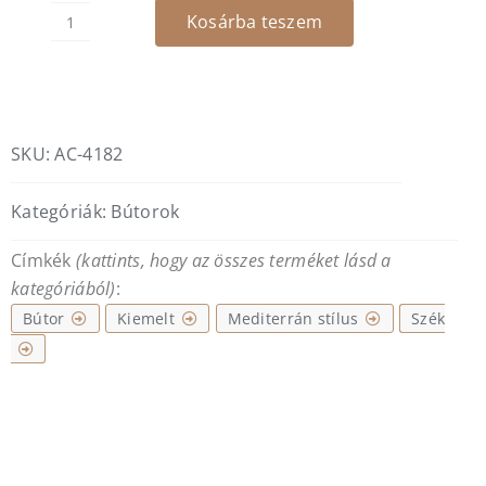
Kosárba teszem
Nora
-
szürke
szövet
szék
SKU:
AC-4182
mennyiség
Kategóriák:
Bútorok
Címkék
(kattints, hogy az összes terméket lásd a
kategóriából)
:
Bútor
Kiemelt
Mediterrán stílus
Szék