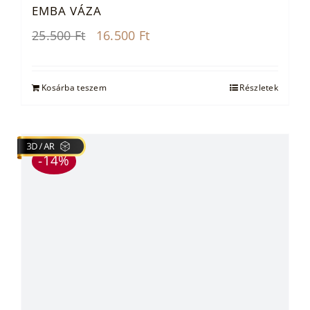
EMBA VÁZA
Original
Current
25.500
Ft
16.500
Ft
price
price
was:
is:
25.500 Ft.
16.500 Ft.
Kosárba teszem
Részletek
-14%