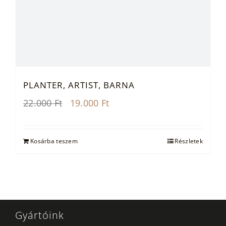
PLANTER, ARTIST, BARNA
Original
Current
22.000
Ft
19.000
Ft
price
price
was:
is:
22.000 Ft.
19.000 Ft.
Kosárba teszem
Részletek
Gyártóink