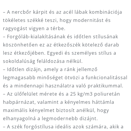
– A nercbőr kárpit és az acél lábak kombinációja
tökéletes székké teszi, hogy modernitást és
ragyogást vigyen a térbe.
– Forgóláb-kialakításának és időtlen stílusának
köszönhetően ez az étkezőszék kötelező darab
lesz étkezőjében. Egyedi és személyes stílus a
sokoldalúság feláldozása nélkül.
– Időtlen dizájn, amely a ránk jellemző
legmagasabb minőséget ötvözi a funkcionalitással
és a mindennapi használatra való praktikummal.
– Az ülőfelület mérete és a 25 kg/m3 poliuretán
habpárnázat, valamint a kényelmes háttámla
maximális kényelmet biztosít anélkül, hogy
elhanyagolná a legmodernebb dizájnt.
– A szék forgóstílusa ideális azok számára, akik a