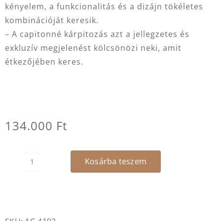
kényelem, a funkcionalitás és a dizájn tökéletes
kombinációját keresik.
– A capitonné kárpitozás azt a jellegzetes és
exkluzív megjelenést kölcsönözi neki, amit
étkezőjében keres.
134.000
Ft
Kosárba teszem
Swivel
forgószék
mennyiség