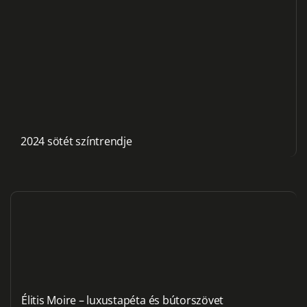
2024 sötét színtrendje
Élitis Moire – luxustapéta és bútorszövet