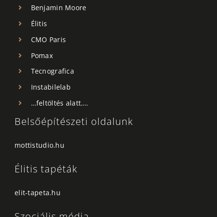
Benjamin Moore
Élitis
CMO Paris
Pomax
Tecnografica
Instabilelab
…feltöltés alatt….
Belsőépítészeti oldalunk
mottistudio.hu
Élitis tapéták
elit-tapeta.hu
Szociális média