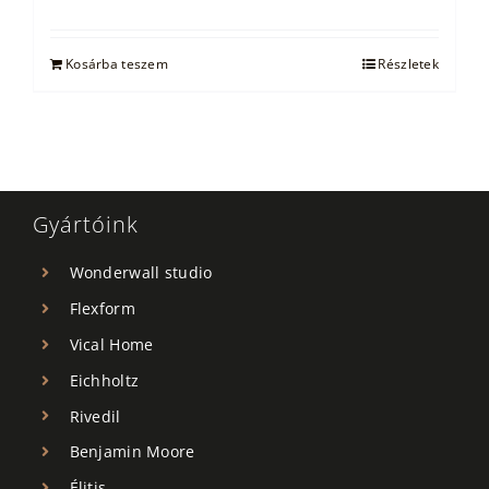
price
price
was:
is:
302.000 Ft.
190.000 Ft.
Kosárba teszem
Részletek
Gyártóink
Wonderwall studio
Flexform
Vical Home
Eichholtz
Rivedil
Benjamin Moore
Élitis