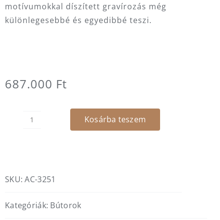
motívumokkal díszített gravírozás még
különlegesebbé és egyedibbé teszi.
687.000
Ft
Kosárba teszem
Viejo
szekrény
mennyiség
SKU:
AC-3251
Kategóriák:
Bútorok