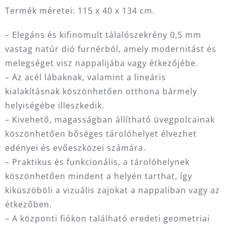
Termék méretei: 115 x 40 x 134 cm.
– Elegáns és kifinomult tálalószekrény 0,5 mm
vastag natúr dió furnérból, amely modernitást és
melegséget visz nappalijába vagy étkezőjébe.
– Az acél lábaknak, valamint a lineáris
kialakításnak köszönhetően otthona bármely
helyiségébe illeszkedik.
– Kivehető, magasságban állítható üvegpolcainak
köszönhetően bőséges tárolóhelyet élvezhet
edényei és evőeszközei számára.
– Praktikus és funkcionális, a tárolóhelynek
köszönhetően mindent a helyén tarthat, így
kiküszöböli a vizuális zajokat a nappaliban vagy az
étkezőben.
– A központi fiókon található eredeti geometriai