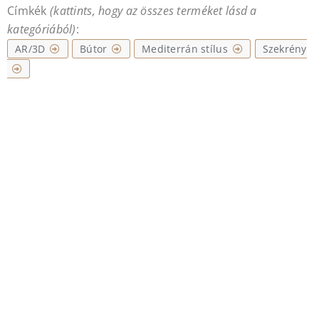
Címkék
(kattints, hogy az összes terméket lásd a
kategóriából)
:
AR/3D
Bútor
Mediterrán stílus
Szekrény