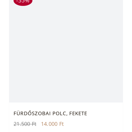
-35%
FÜRDŐSZOBAI POLC, FEKETE
Original
Current
21.500
Ft
14.000
Ft
price
price