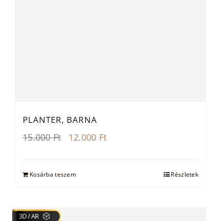
PLANTER, BARNA
Original
Current
15.000
Ft
12.000
Ft
price
price
was:
is:
15.000 Ft.
12.000 Ft.
Kosárba teszem
Részletek