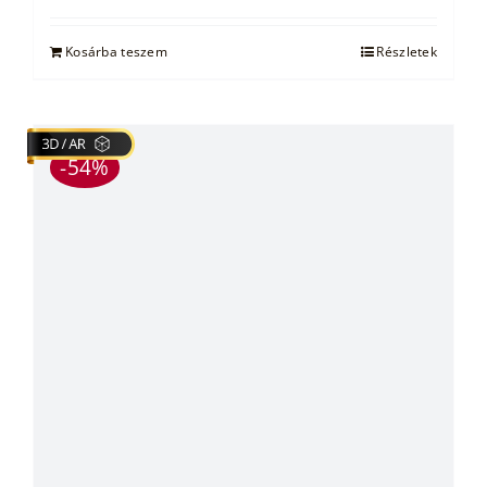
was:
is:
21.500 Ft.
14.000 Ft.
Kosárba teszem
Részletek
-54%