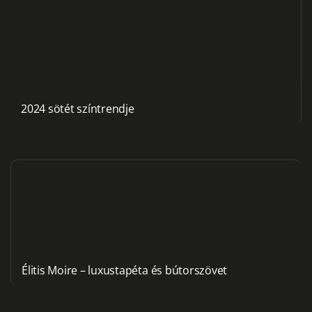
2024 sötét színtrendje
Élitis Moire – luxustapéta és bútorszövet