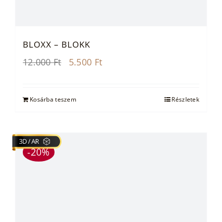
BLOXX – BLOKK
Original
Current
12.000
Ft
5.500
Ft
price
price
was:
is:
12.000 Ft.
5.500 Ft.
Kosárba teszem
Részletek
-20%