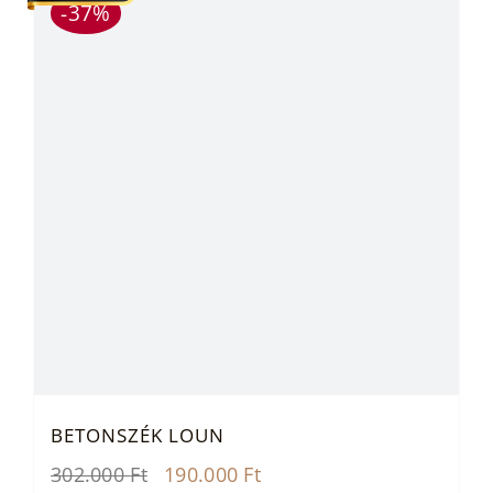
-37%
BETONSZÉK LOUN
Original
Current
302.000
Ft
190.000
Ft