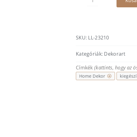
Kosá
Gatura
fali
polc
mennyiség
SKU:
LL-23210
Kategóriák:
Dekorart
Címkék
(kattints, hogy az 
Home Dekor
kiegészí