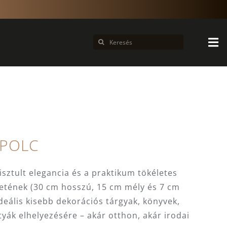
Keresés...
 POLC
isztult elegancia és a praktikum tökéletes
etének (30 cm hosszú, 15 cm mély és 7 cm
eális kisebb dekorációs tárgyak, könyvek,
tyák elhelyezésére – akár otthon, akár irodai