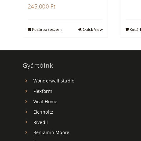
245.000
Ft
Kosárba teszem
Quick View
Kosár
Gyártóink
Wonderwall studio
Flexform
Vical Home
Eichholtz
Rivedil
Benjamin Moore