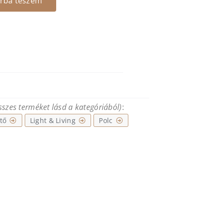
rba teszem
összes terméket lásd a kategóriából)
:
tő
Light & Living
Polc