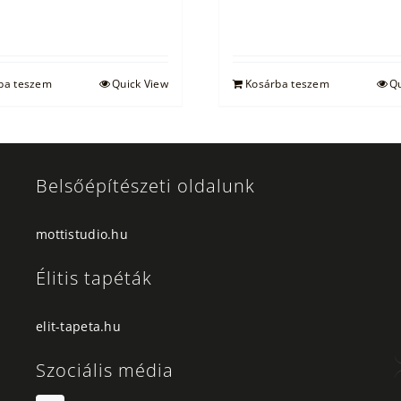
ba teszem
Quick View
Kosárba teszem
Qu
Belsőépítészeti oldalunk
mottistudio.hu
Élitis tapéták
elit-tapeta.hu
Szociális média