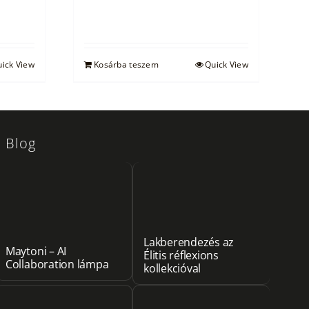
ick View
Kosárba teszem
Quick View
Blog
Lakberendezés az
Maytoni – AI
Élitis réflexions
Collaboration lámpa
kollekcióval