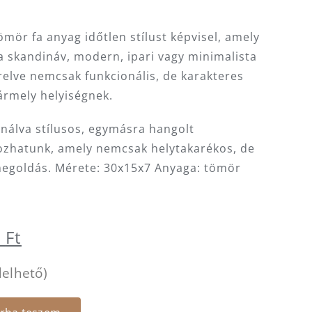
ömör fa anyag időtlen stílust képvisel, amely
 a skandináv, modern, ipari vagy minimalista
relve nemcsak funkcionális, de karakteres
ármely helyiségnek.
nálva stílusos, egymásra hangolt
hozhatunk, amely nemcsak helytakarékos, de
 megoldás. Mérete: 30x15x7 Anyaga: tömör
al
Current
0
Ft
price
delhető)
is:
 Ft.
41.000 Ft.