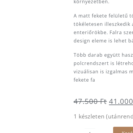
környezetben.
A matt fekete felületű t
tökéletesen illeszkedik
enteriőrökbe. Falra sze
design eleme is lehet b
Több darab együtt hasz
polcrendszert is létre
vizuálisan is izgalmas
fekete fa
Origin
47.500
Ft
41.00
price
1 készleten (utánren
was:
47.500