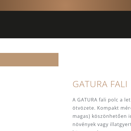
GATURA FALI
A GATURA fali polc a let
ötvözete. Kompakt mér
magas) köszönhetően id
növények vagy illatgyer