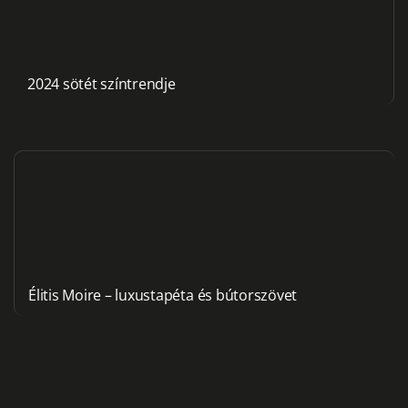
2024 sötét színtrendje
Élitis Moire – luxustapéta és bútorszövet