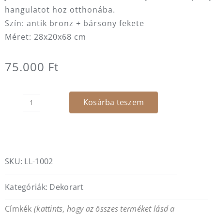
hangulatot hoz otthonába.
Szín: antik bronz + bársony fekete
Méret: 28x20x68 cm
75.000
Ft
Kosárba teszem
Zsiráf
lámpa
mennyiség
SKU:
LL-1002
Kategóriák:
Dekorart
Címkék
(kattints, hogy az összes terméket lásd a