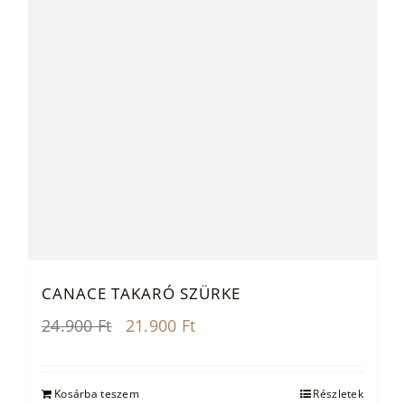
CANACE TAKARÓ SZÜRKE
Original
Current
24.900
Ft
21.900
Ft
price
price
was:
is:
24.900 Ft.
21.900 Ft.
Kosárba teszem
Részletek