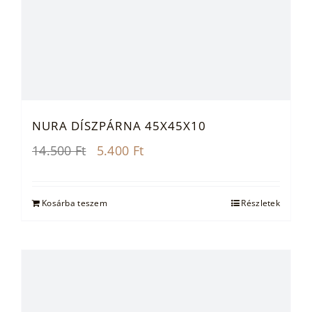
NURA DÍSZPÁRNA 45X45X10
Original
Current
14.500
Ft
5.400
Ft
price
price
was:
is:
14.500 Ft.
5.400 Ft.
Kosárba teszem
Részletek