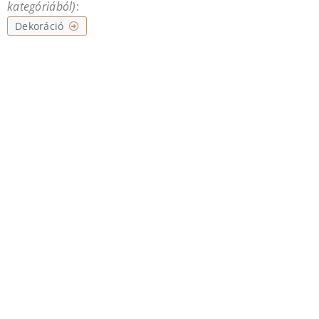
kategóriából)
:
Dekoráció