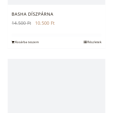
BASHA DÍSZPÁRNA
Original
Current
14.500
Ft
10.500
Ft
price
price
was:
is:
14.500 Ft.
10.500 Ft.
Kosárba teszem
Részletek