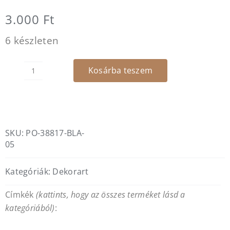
3.000
Ft
6 készleten
Kosárba teszem
Jazz
-
gyertya
alátét
mennyiség
SKU:
PO-38817-BLA-
05
Kategóriák:
Dekorart
Címkék
(kattints, hogy az összes terméket lásd a
kategóriából)
: