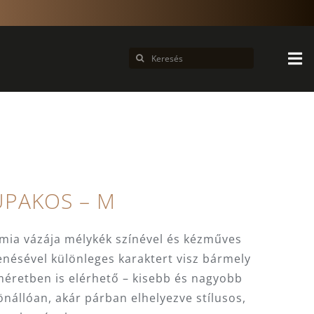
Keresés...
UPAKOS – M
mia vázája mélykék színével és kézműves
enésével különleges karaktert visz bármely
méretben is elérhető – kisebb és nagyobb
 önállóan, akár párban elhelyezve stílusos,