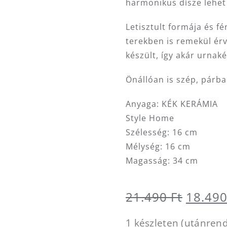
harmonikus dísze lehet
Letisztult formája és f
terekben is remekül érv
készült, így akár urnak
Önállóan is szép, párb
Anyaga: KÉK KERÁMIA
Style Home
Szélesség: 16 cm
Mélység: 16 cm
Magasság: 34 cm
Origin
21.490
Ft
18.49
price
1 készleten (utánren