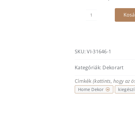
was:
21.490
Kosá
Zaea
váza
kupakos
-
M
SKU:
VI-31646-1
mennyiség
Kategóriák:
Dekorart
Címkék
(kattints, hogy az 
Home Dekor
kiegészí