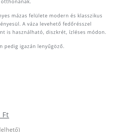
 otthonának.
ényes mázas felülete modern és klasszikus
ényesül. A váza levehető fedőrésszel
ént is használható, diszkrét, ízléses módon.
an pedig igazán lenyűgöző.
al
Current
0
Ft
price
delhető)