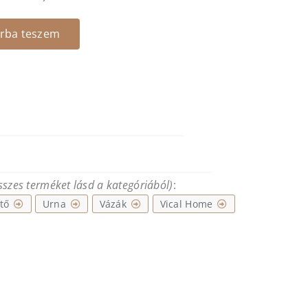
is:
 Ft.
18.490 Ft.
rba teszem
összes terméket lásd a kategóriából)
:
tő
Urna
Vázák
Vical Home