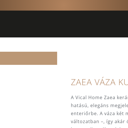
ZAEA VÁZA K
A Vical Home Zaea kerá
hatású, elegáns megjel
enteriőrbe. A váza két 
változatban –, így akár