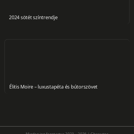
2024 sötét színtrendje
Élitis Moire – luxustapéta és bútorszövet
Minden jog fenntartva 2023 – 2026 |
Character