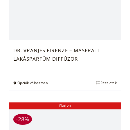
DR. VRANJES FIRENZE – MASERATI
LAKÁSPARFÜM DIFFÚZOR
Ennek
Opciók választása
Részletek
a
terméknek
több
Eladva
variációja
-28%
van.
A