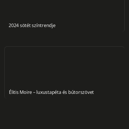
2024 sötét színtrendje
Élitis Moire – luxustapéta és bútorszövet