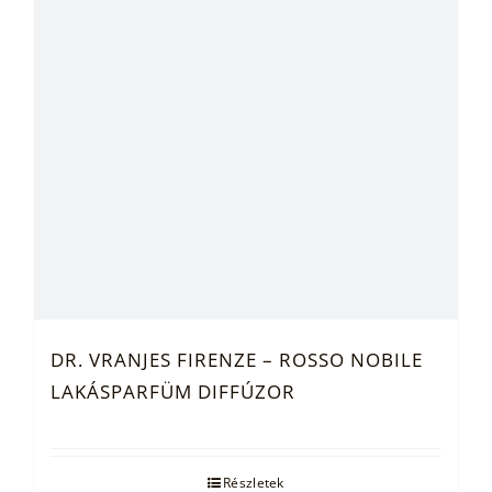
változatok
a
termékoldalon
választhatók
ki
DR. VRANJES FIRENZE – ROSSO NOBILE
LAKÁSPARFÜM DIFFÚZOR
Részletek